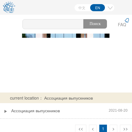
中文
EN
한국어

FAQ
日本語
FRANÇAIS
РУССКИЙ
Español
Deutsch
اللغة العربية
current location：
Ассоциация выпускников
Ассоциация выпускников
2021-08-20
<<
<
1
>
>>