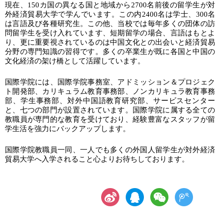
現在、
1
50
カ国の異なる国と地域から
2700名前後の留学生が対
外経済貿易大学で学んでいます。この内
24
00名は学士、
3
00名
は言語及び各種研究生。この他、当校では毎年多くの団体の訪
問留学生を受け入れています、短期留学の場合、言語はもとよ
り、更に重要視されているのは中国文化との出会いと経済貿易
分野の専門知識の習得です。多くの卒業生が既に各国と中国の
文化経済の架け橋として活躍しています。
国際学院には、国際学院事務室、アドミッション＆プロジェク
ト開発部、カリキュラム教育事務部、ノンカリキュラ教育事務
部、学生事務部、対外中国語教育研究部、サービスセンター
と、七つの部門が設置されています。国際学院に属する全ての
教職員が専門的な教育を受けており、経験豊富なスタッフが留
学生活を強力にバックアップします。
国際学院教職員一同、一人でも多くの外国人留学生が対外経済
貿易大学へ入学されること心よりお待ちしております。