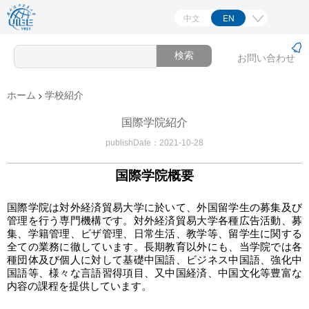
中文
EN
한국어

お問い合わせ
日本語
FRANÇAIS
ホーム
学校紹介
>
РУССКИЙ
国際学院紹介
Español
publishDate：2021-10-28
Deutsch
اللغة العربية
国際学院概要
国際学院は対外経済貿易大学に於いて、外国留学生の募集及び
管理を行う専門機構です。対外経済貿易大学各種広告活動、募
集、学籍管理、ビザ管理、日常生活、教学等、留学生に関する
全ての業務に徹しています。長期教育以外にも、当学院では各
種団体及び個人に対して基礎中国語、ビジネス中国語、強化中
国語等、様々な言語習得項目、又中国経済、中国文化等豊富な
内容の課程を提供しています。